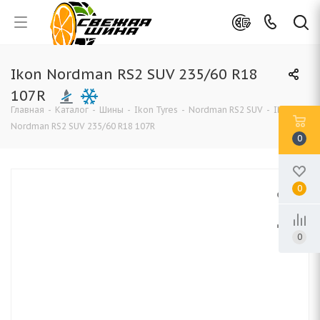
Ikon Nordman RS2 SUV 235/60 R18
107R
Главная
-
Каталог
-
Шины
-
Ikon Tyres
-
Nordman RS2 SUV
-
Ikon
Nordman RS2 SUV 235/60 R18 107R
0
0
0