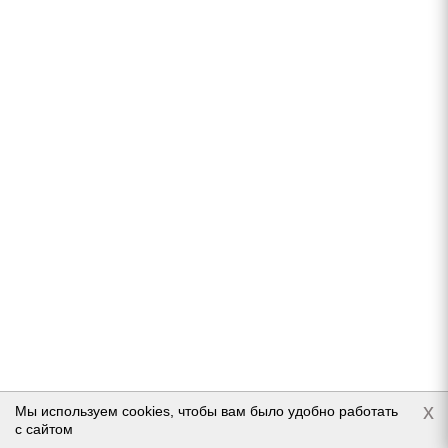
Fortune FSR-901 235/60 R18 107V
Нет в наличии
6 999
руб.
Подробнее
x
Мы используем cookies, чтобы вам было удобно работать
с сайтом