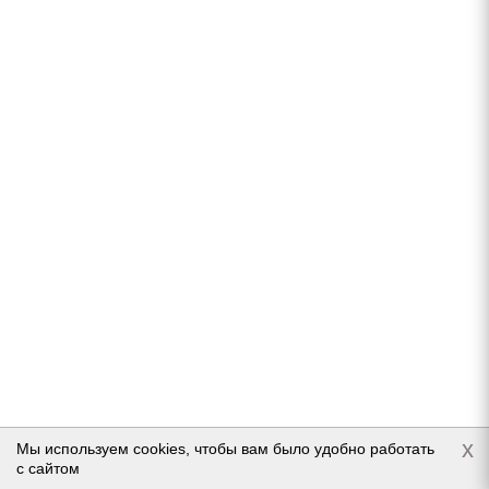
Continental ContiWinterContact TS 850 P SUV
215/65 R16 102H
Нет в наличии
Подробнее
x
Мы используем cookies, чтобы вам было удобно работать
с сайтом