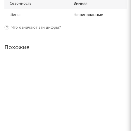
Сезонность
Зимняя
Шипы
Нешипованные
Что означают эти цифры?
?
Похожие
Antares Grip 20 215/65 R16 98S