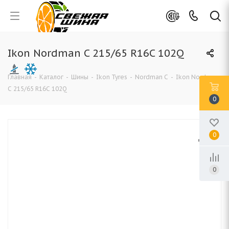
Ikon Nordman C 215/65 R16C 102Q
Главная
-
Каталог
-
Шины
-
Ikon Tyres
-
Nordman C
-
Ikon Nordman
C 215/65 R16C 102Q
0
0
0