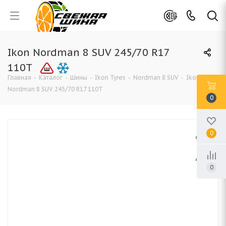
Ikon Nordman 8 SUV 245/70 R17
110T
Главная
-
Каталог
-
Шины
-
Ikon Tyres
-
Nordman 8 SUV
-
Ikon
Nordman 8 SUV 245/70 R17 110T
0
0
0