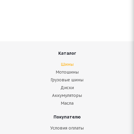
CENTARA WINTER RX858 245/70 R17 119/116Q
Нет в наличии
10 959
руб.
Подробнее
Каталог
Шины
Мотошины
Грузовые шины
Диски
Аккумуляторы
Масла
Покупателю
CONTINENTAL ContiIceContact 2 SUV 245/70 R17
Условия оплаты
110T (2019)