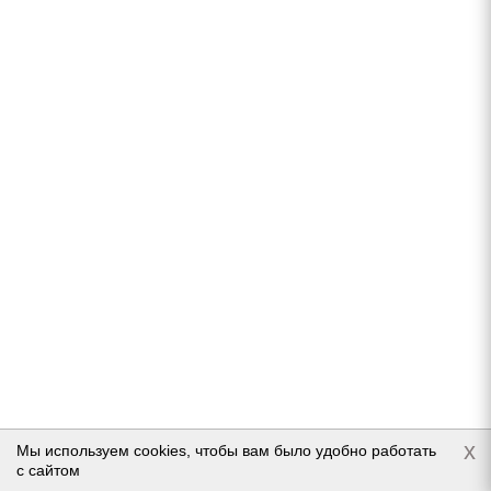
Continental IceContact 2 SUV KD 245/70 R17 110T
(2018)
Нет в наличии
Подробнее
x
Мы используем cookies, чтобы вам было удобно работать
с сайтом