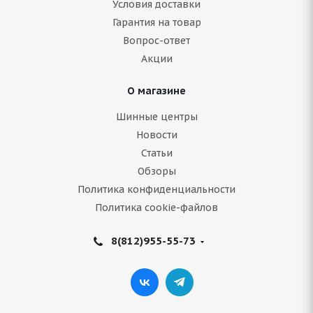
Условия доставки
Гарантия на товар
В наличии (менее 4 шт.)
Вопрос-ответ
Акции
12 027
руб.
О магазине
Подробнее
Шинные центры
Новости
Статьи
Обзоры
Политика конфиденциальности
Политика cookie-файлов
8(812)955-55-73
Cooper Discoverer M+S 245/70 R17 110S