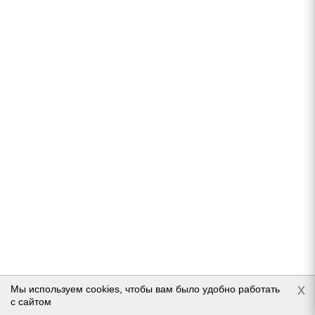
В наличии (осталось 5 шт.)
10 623
руб.
Подробнее
Hankook WiNter i*Pike RS2 (W429A) 215/70 R16 100T
x
Мы используем cookies, чтобы вам было удобно работать
Нет в наличии
с сайтом