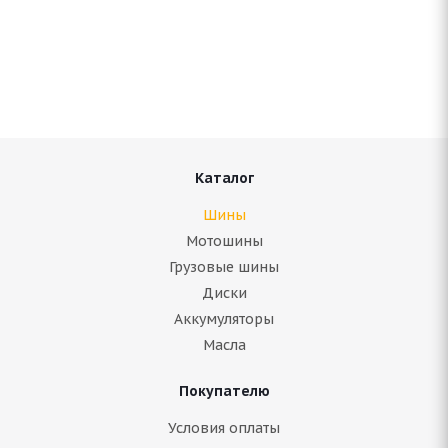
Antares Grip 60 ice 215/70 R16 100S
Нет в наличии
6 550
руб.
Подробнее
Каталог
Шины
Мотошины
Грузовые шины
Диски
Аккумуляторы
Масла
Покупателю
ARIVO ICE CLAW ARW8 215/70 R16 100T
Условия оплаты