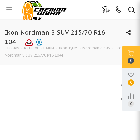
Ikon Nordman 8 SUV 215/70 R16
104T
Главная
-
Каталог
-
Шины
-
Ikon Tyres
-
Nordman 8 SUV
-
Ikon
Nordman 8 SUV 215/70 R16 104T
0
0
0