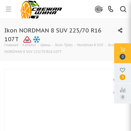
Ikon NORDMAN 8 SUV 225/70 R16
107T
Главная
-
Каталог
-
Шины
-
Ikon Tyres
-
Nordman 8 SUV
-
Ikon
NORDMAN 8 SUV 225/70 R16 107T
0
0
0