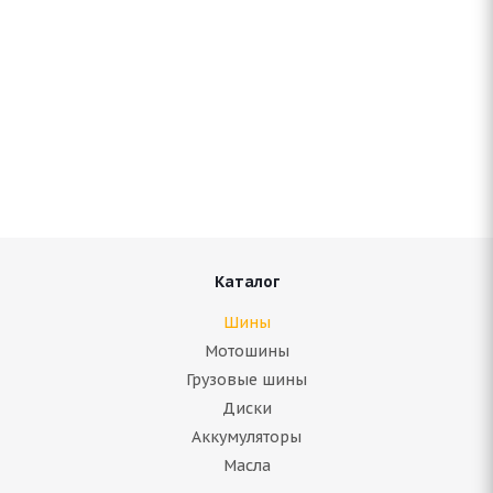
Antares Grip 60 ice 225/70 R16 107S
Нет в наличии
8 466
руб.
Подробнее
Каталог
Шины
Мотошины
Грузовые шины
Диски
Аккумуляторы
Масла