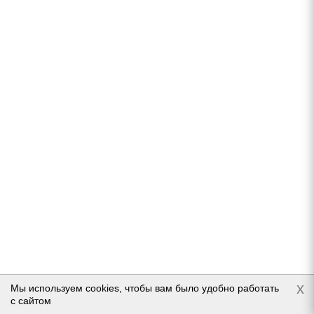
Нет в наличии
Подробнее
Matador MP 30 Sibir Ice 2 225/70 R16 107T
Нет в наличии
x
Мы используем cookies, чтобы вам было удобно работать
8 080
руб.
с сайтом