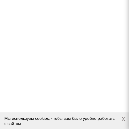
Подробнее
Dunlop JP SP Winter Ice01 205/55 R16 94T
Нет в наличии
x
Мы используем cookies, чтобы вам было удобно работать
с сайтом
Подробнее