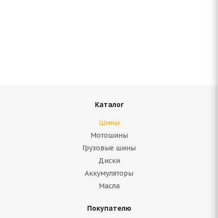
Amtel NordMaster Evo 205/55 R16 94T
Нет в наличии
5 300
руб.
Подробнее
Каталог
Шины
Мотошины
Грузовые шины
Диски
Аккумуляторы
Масла
Покупателю