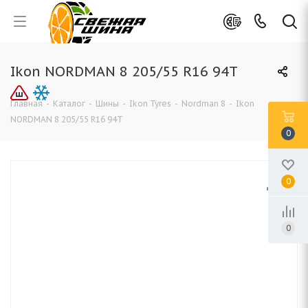
Ikon NORDMAN 8 205/55 R16 94T
Главная
-
Каталог
-
Шины
-
Ikon Tyres
-
Nordman 8
-
Ikon
NORDMAN 8 205/55 R16 94T
0
0
0