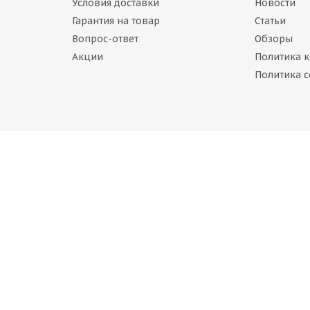
Условия доставки
Новости
Гарантия на товар
Статьи
Вопрос-ответ
Обзоры
Акции
Политика 
pasal Winter Stud 265/60 R18 114T
Политика c
Нет в наличии
723
руб.