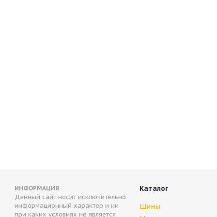
Antares Grip 60 ice 265/60 R18 114S
ARIVO ICE CL
Нет в наличии
Нет в нали
9 160
руб.
11 790
руб
Каталог
ИНФОРМАЦИЯ
Данный сайт носит исключительно
информационный характер и ни
Шины
при каких условиях не является