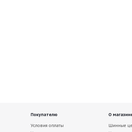
AW ARW8 265/60 R18 114T
Armstrong SKI-TRAC S 265/60 
чии
В наличии (осталось 5 шт.)
.
11 780
руб.
Покупателю
О магазин
Условия оплаты
Шинные ц