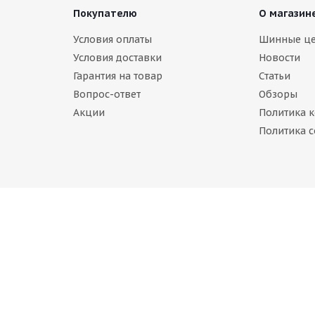
Покупателю
О магазин
Условия оплаты
Шинные ц
Условия доставки
Новости
Гарантия на товар
Статьи
Вопрос-ответ
Обзоры
Акции
Политика 
Bridgestone Blizzak Spike-02 245/70 R
Политика c
Нет в наличии
14 620
руб.