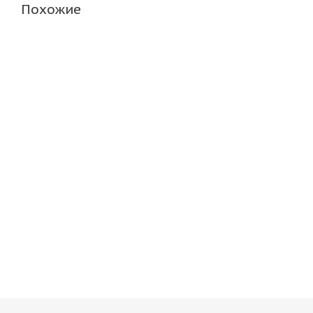
Похожие
ARIVO ICE CLAW ARW8 245/70 R16 111T
Attar W02
Нет в наличии
В налич
9 075
руб.
10 990