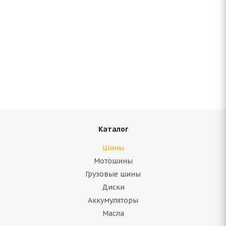
Antares Grip 60 ice 215/70 R16 100S
Нет в наличии
6 550
руб.
Подробнее
Каталог
Шины
Мотошины
Грузовые шины
Диски
Аккумуляторы
Масла