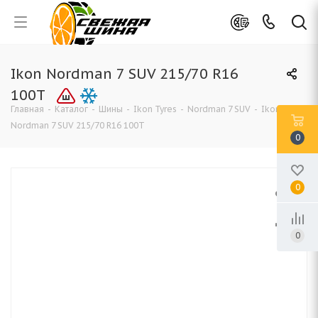
Ikon Nordman 7 SUV 215/70 R16
100T
Главная
-
Каталог
-
Шины
-
Ikon Tyres
-
Nordman 7 SUV
-
Ikon
Nordman 7 SUV 215/70 R16 100T
0
0
0