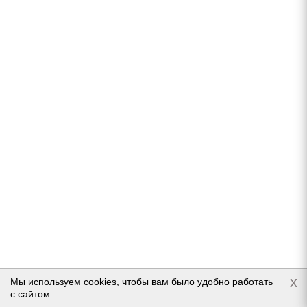
Hankook Winter i Pike X W429A 215/70 R16 100T
В наличии (осталось 5 шт.)
10 623
руб.
Подробнее
x
Мы используем cookies, чтобы вам было удобно работать
с сайтом
Hankook WiNter i*Pike RS2 (W429A) 215/70 R16 100T