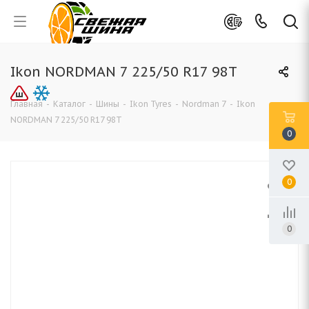
Ikon NORDMAN 7 225/50 R17 98T
Главная
-
Каталог
-
Шины
-
Ikon Tyres
-
Nordman 7
-
Ikon
NORDMAN 7 225/50 R17 98T
0
0
0