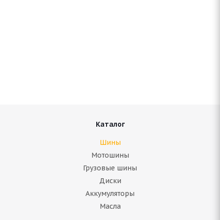
Antares Grip 60 ice 225/50 R17 98T
В наличии (осталось 4 шт.)
6 041
руб.
Подробнее
Каталог
Шины
Мотошины
Грузовые шины
Диски
Аккумуляторы
Масла