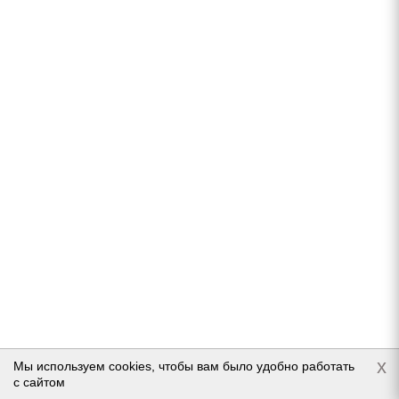
GoodYear Ultra Grip Arctic 2 225/50 R17 98T
Нет в наличии
17 540
руб.
Подробнее
x
Мы используем cookies, чтобы вам было удобно работать
с сайтом
Hankook Laufenn i Fit Ice LW71 225/50 R17 98T