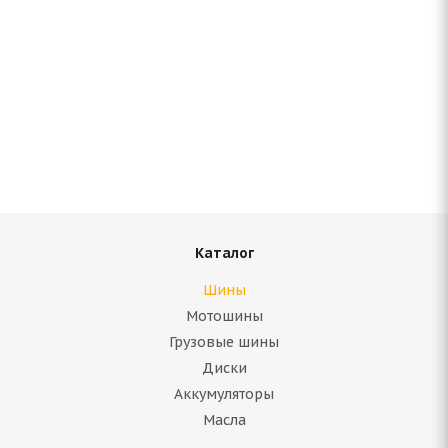
Antares Grip 60 ice 235/55 R17 103T
В наличии (осталось 4 шт.)
7 413
руб.
Подробнее
Каталог
Шины
Мотошины
Грузовые шины
Диски
Аккумуляторы
Масла