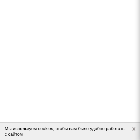
Goodyear UltraGrip 500 235/55 R17 99T
Нет в наличии
Подробнее
x
Мы используем cookies, чтобы вам было удобно работать
с сайтом