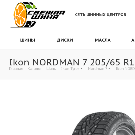
СЕТЬ ШИННЫХ ЦЕНТРОВ
ШИНЫ
ДИСКИ
МАСЛА
А
Ikon NORDMAN 7 205/65 R1
Главная
-
Каталог
-
Шины
-
Ikon Tyres
-
Nordman 7
-
Ikon NORD