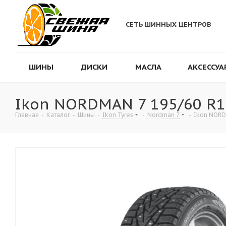
СЕТЬ ШИННЫХ ЦЕНТРОВ
ШИНЫ
ДИСКИ
МАСЛА
АКСЕССУА
Ikon NORDMAN 7 195/60 R1
Главная
-
Каталог
-
Шины
-
Ikon Tyres
-
Nordman 7
-
Ikon NORD