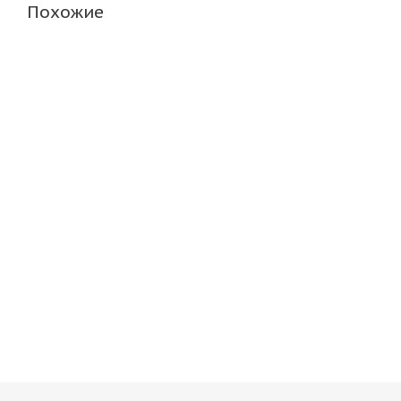
Похожие
ARIVO ICE CLAW ARW4 195/60 R15 92T
Bridgeston
Нет в наличии
Нет в н
5 809
руб.