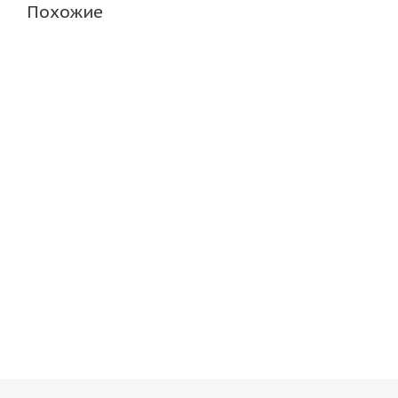
Похожие
ARIVO ICE CLAW ARW4 175/70 R14 84T
Bridgeston
Нет в наличии
Нет в н
5 119
руб.
6 750
ру