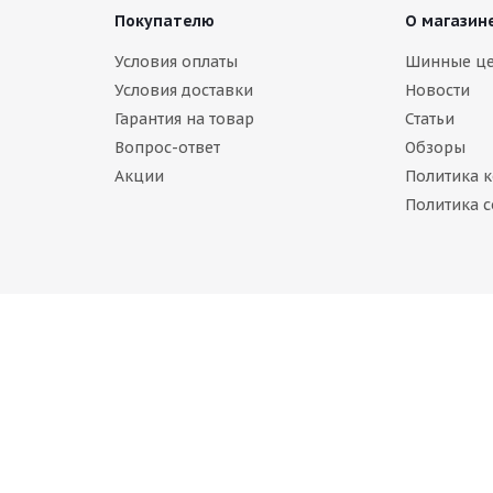
Покупателю
О магазин
Условия оплаты
Шинные ц
Условия доставки
Новости
Гарантия на товар
Статьи
Вопрос-ответ
Обзоры
Акции
Политика 
inental ContiIceContact 175/70 R14 88T
Политика c
ет в наличии