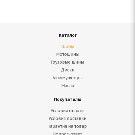
Нет в наличии
Подробнее
Каталог
Шины
Мотошины
Грузовые шины
Диски
Аккумуляторы
Масла
Покупателю
Antares Ingens a1 225/45 R17 94W
Условия оплаты
Условия доставки
Нет в наличии
Гарантия на товар
8 815
руб.
Вопрос-ответ