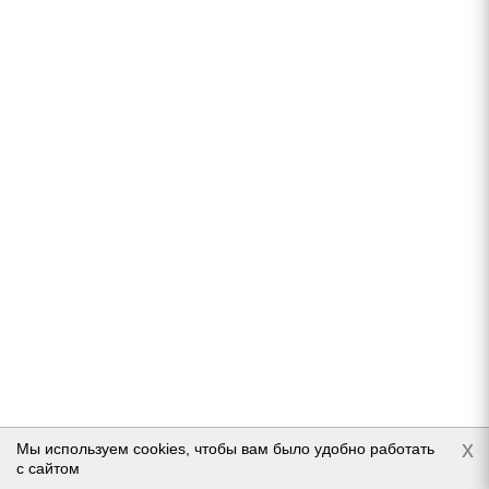
Bridgestone Turanza ER33 Run Flat 225/45 R17 91W
Нет в наличии
8 370
руб.
Подробнее
x
Мы используем cookies, чтобы вам было удобно работать
с сайтом