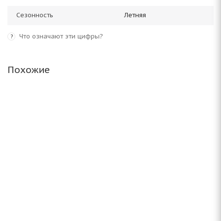
Сезонность
Летняя
Что означают эти цифры?
?
Похожие
Altenzo Sports Comforter 225/45 ZR17 94W