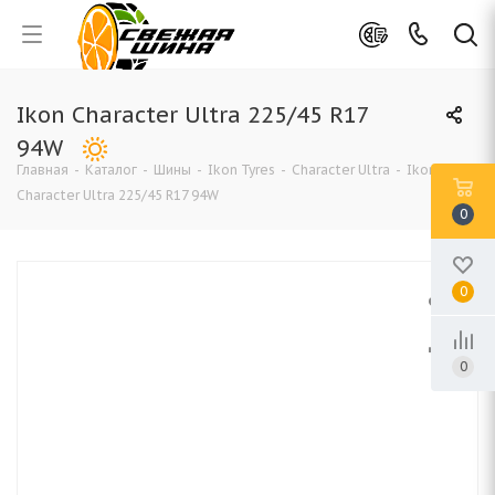
Ikon Character Ultra 225/45 R17
94W
Главная
-
Каталог
-
Шины
-
Ikon Tyres
-
Character Ultra
-
Ikon
Character Ultra 225/45 R17 94W
0
0
0