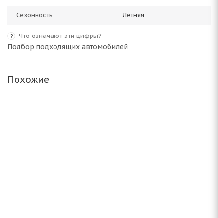
Сезонность
Летняя
Что означают эти цифры?
?
Подбор подходящих автомобилей
Похожие
Altenzo Sports Comforter 225/55 ZR17 101W