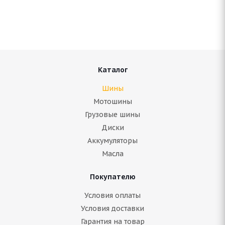
Нет в наличии
Подробнее
Каталог
Шины
Мотошины
Грузовые шины
Диски
Аккумуляторы
Масла
Покупателю
Antares Grip 20 225/55 R17 101H
Условия оплаты
Условия доставки
Нет в наличии
Гарантия на товар