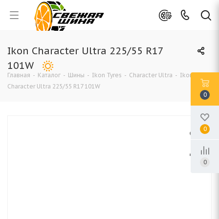
Ikon Character Ultra 225/55 R17
101W
Главная
-
Каталог
-
Шины
-
Ikon Tyres
-
Character Ultra
-
Ikon
Character Ultra 225/55 R17 101W
0
0
0