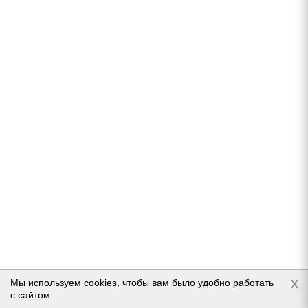
Подробнее
Bridgestone Turanza T005 RunFlat 225/55 R17 97W
Нет в наличии
Подробнее
x
Мы используем cookies, чтобы вам было удобно работать
с сайтом