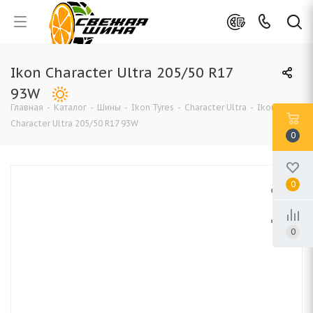
Ikon Character Ultra 205/50 R17
93W
Главная
-
Каталог
-
Шины
-
Ikon Tyres
-
Character Ultra
-
Ikon
Character Ultra 205/50 R17 93W
0
0
0