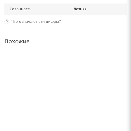
Сезонность
Летняя
Что означают эти цифры?
?
Похожие
Altenzo Sports Comforter 205/50 ZR17 93W