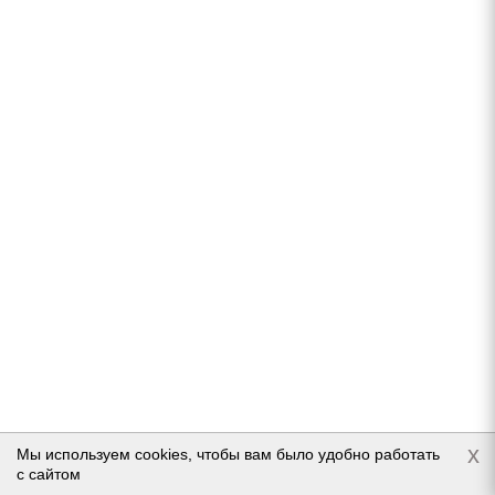
Continental Conti Premium Contact 2 205/50 R17
89V
Нет в наличии
15 100
руб.
Подробнее
x
Мы используем cookies, чтобы вам было удобно работать
с сайтом