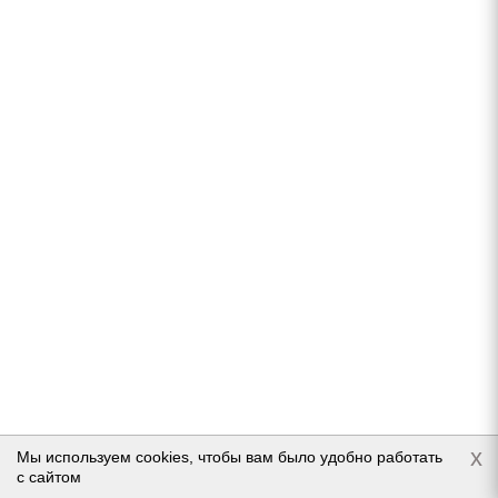
Firemax FM806 225/60 R18 104H
Нет в наличии
9 310
руб.
Подробнее
x
Мы используем cookies, чтобы вам было удобно работать
с сайтом