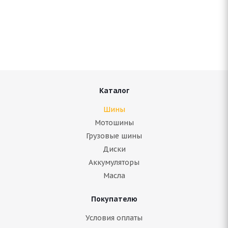
Antares Grip 20 225/60 R18 100T
Нет в наличии
6 957
руб.
Подробнее
Каталог
Шины
Мотошины
Грузовые шины
Диски
Аккумуляторы
Масла
Покупателю
ARIVO Winmaster ARW 2 225/60 R18 104H
Условия оплаты