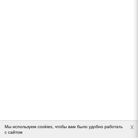
Toyo Observe G3-Ice 255/65 R17 114T
Нет в наличии
Подробнее
x
Мы используем cookies, чтобы вам было удобно работать
с сайтом