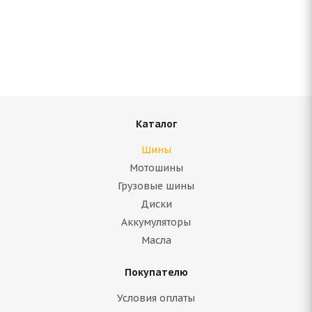
Bridgestone Blizzak Spike 02 SUV 255/65 R17 110T
Нет в наличии
12 970
руб.
Подробнее
Каталог
Шины
Мотошины
Грузовые шины
Диски
Аккумуляторы
Масла
Покупателю
Bridgestone Blizzak Spike-01 255/65 R17 110T
Условия оплаты