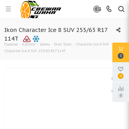
Ikon Character Ice 8 SUV 255/65 R17
114T
Главная
-
Каталог
-
Шины
-
Ikon Tyres
-
Character Ice 8 SUV
-
Ikon
Character Ice 8 SUV 255/65 R17 114T
0
0
0