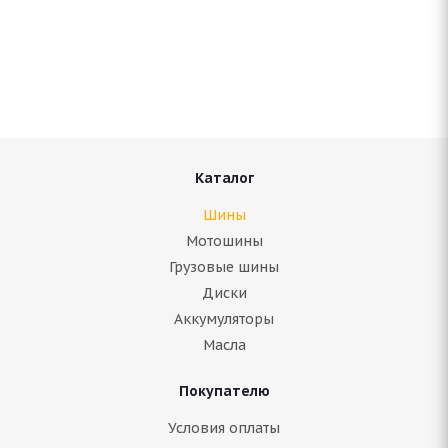
Antares Grip 60 ice 225/65 R17 102S
Нет в наличии
7 192
руб.
Подробнее
Каталог
Шины
Мотошины
Грузовые шины
Диски
Аккумуляторы
Масла
Покупателю
ARIVO ICE CLAW ARW8 225/65 R17 106T
Условия оплаты