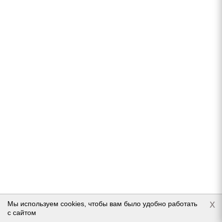
Нет в наличии
9 950
руб.
Подробнее
General Tire ALTIMAX ARCTIC 12 225/65 R17 103T
x
Мы используем cookies, чтобы вам было удобно работать
Нет в наличии
с сайтом