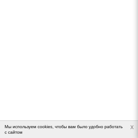
В наличии (осталось 5 шт.)
16 120
руб.
Подробнее
Ikon NORDMAN 7 215/50 R17 95T
x
В наличии (осталось 5 шт.)
Мы используем cookies, чтобы вам было удобно работать
с сайтом
8 739
руб.