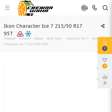
Ikon Character Ice 7 215/50 R17
95T
Главная
-
Каталог
-
Шины
-
Ikon Tyres
-
Character Ice 7
-
Ikon
Character Ice 7 215/50 R17 95T
0
0
0