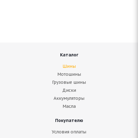
Antares Grip 60 ice 215/50 R17 95T
Нет в наличии
6 390
руб.
Подробнее
Каталог
Шины
Мотошины
Грузовые шины
Диски
Аккумуляторы
Масла
Покупателю
ARIVO ICE CLAW ARW7 215/50 R17 95T
Условия оплаты