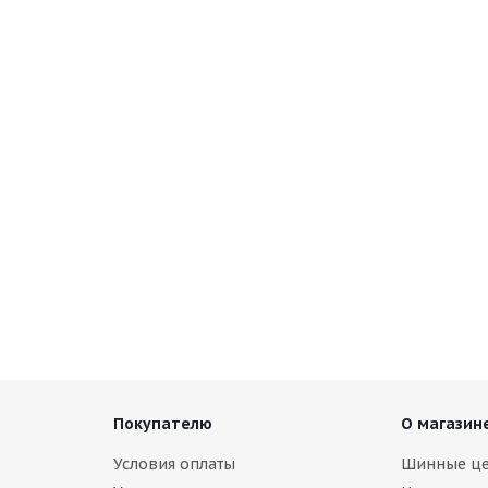
W ARW7 225/55 R17 101H
Armstrong SKI-TRAC S 225/55 R
ии
В наличии (осталось 5 шт.)
10 130
руб.
Покупателю
О магазин
Условия оплаты
Шинные ц