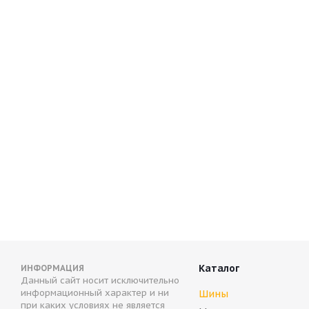
Antares Grip 60 ice 225/55 R17 97T
ARIVO ICE CLA
В наличии (осталось 4 шт.)
Нет в налич
6 192
руб.
8 137
руб.
Каталог
ИНФОРМАЦИЯ
Данный сайт носит исключительно
информационный характер и ни
Шины
при каких условиях не является