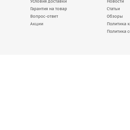
Условия доставки
Новости
Гарантия на товар
Статьи
Вопрос-ответ
Обзоры
Акции
Политика 
dgestone Blizzak Spike-01 225/55 R17 101T
Политика c
Нет в наличии
dgestone Blizzak Spike-02 225/55 R17 101T