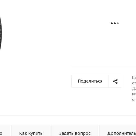
Ц
Поделиться
от
Д
ни
о
то
Как купить
Задать вопрос
Дополнител