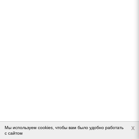
Подробнее
Cordiant Business CS (501) 205/70 R15C 106/104R
Нет в наличии
Подробнее
x
Мы используем cookies, чтобы вам было удобно работать
с сайтом