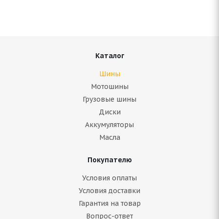
Нет в наличии
Подробнее
Каталог
Шины
Мотошины
Грузовые шины
Диски
Аккумуляторы
Масла
Покупателю
Amtel Planet 2P 205/70 R15 96H
Условия оплаты
Условия доставки
Нет в наличии
Гарантия на товар
Вопрос-ответ