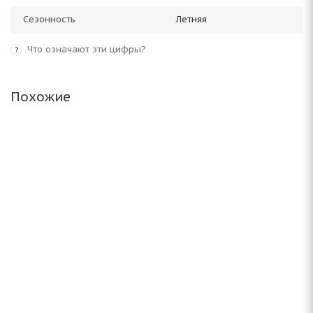
Сезонность
Летняя
Что означают эти цифры?
?
Похожие
Altenzo Cursitor 205/70 R15C 106/104S