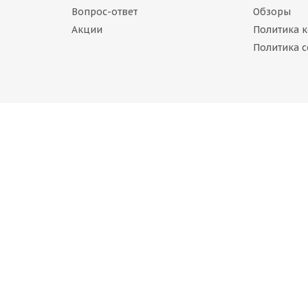
Вопрос-ответ
Обзоры
Акции
Политика 
IVO Terrano ARV H/T 225/70 R16 103H
Политика c
В наличии (менее 4 шт.)
 946
руб.
ng TRU-TRAC HT 225/70 R16 103H