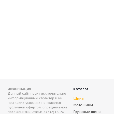
Antares Comfort a5 225/70 R16 107H
Antares Smt
Нет в наличии
Нет в нал
5 563
руб.
6 661
руб
Каталог
ИНФОРМАЦИЯ
Данный сайт носит исключительно
информационный характер и ни
Шины
при каких условиях не является
Мотошины
публичной офертой, определяемой
Грузовые шины
положениями Статьи 437 (2) ГК РФ.