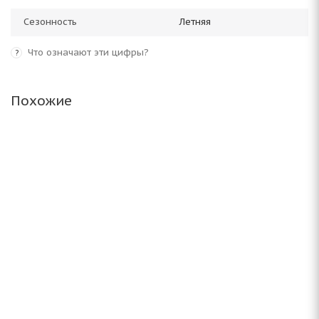
Сезонность
Летняя
Что означают эти цифры?
?
Похожие
CENTARA TERRENA M/T 235/75 R16 117/114Q