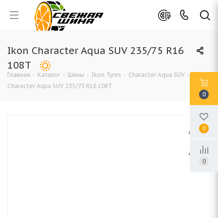
Ikon Character Aqua SUV 235/75 R16
108T
Главная
-
Каталог
-
Шины
-
Ikon Tyres
-
Character Aqua SUV
-
Ikon
Character Aqua SUV 235/75 R16 108T
0
0
0