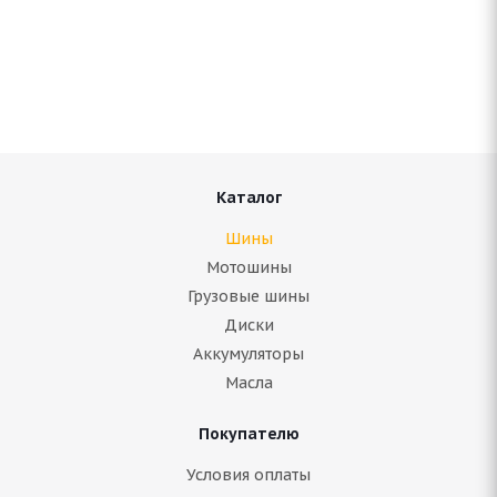
Antares Grip 20 215/65 R16 98S
В наличии (менее 4 шт.)
5 370
руб.
Подробнее
Каталог
Шины
Мотошины
Грузовые шины
Диски
Аккумуляторы
Масла
Покупателю
Antares Grip 20 215/65 R16C 109/107Q
Условия оплаты