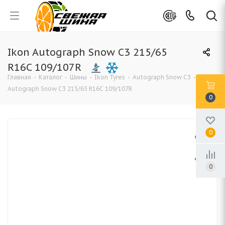
Ikon Autograph Snow C3 215/65
R16C 109/107R
Главная
-
Каталог
-
Шины
-
Ikon Tyres
-
Autograph Snow C3
-
Ikon
Autograph Snow C3 215/65 R16C 109/107R
0
0
0