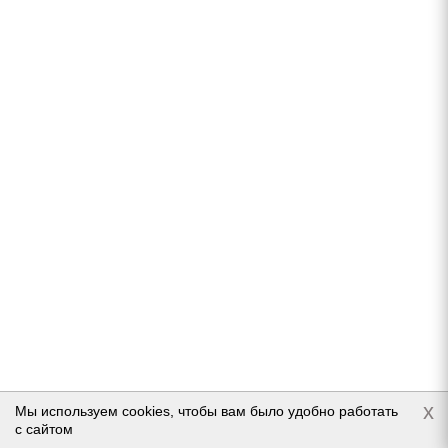
Подробнее
Continental ContiWinterContact TS 850 P SUV
215/65 R16 102H
Нет в наличии
x
Мы используем cookies, чтобы вам было удобно работать
с сайтом
Подробнее