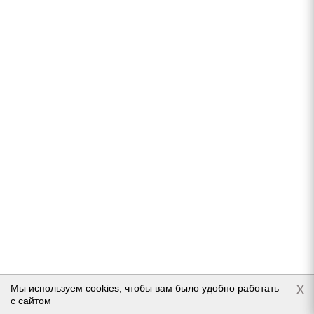
Подробнее
Goodyear Cargo Vector 2 225/70 R15C 112/110R
Нет в наличии
Подробнее
x
Мы используем cookies, чтобы вам было удобно работать
с сайтом