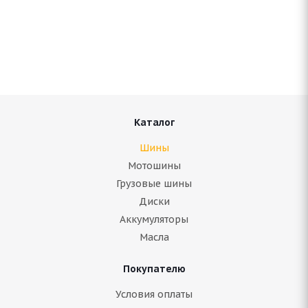
Amtel Cargo LT 225/70 R15C 112/110Q
Нет в наличии
Подробнее
Каталог
Шины
Мотошины
Грузовые шины
Диски
Аккумуляторы
Масла
Покупателю
Antares Grip 20 225/70 R15C 112/110S
Условия оплаты