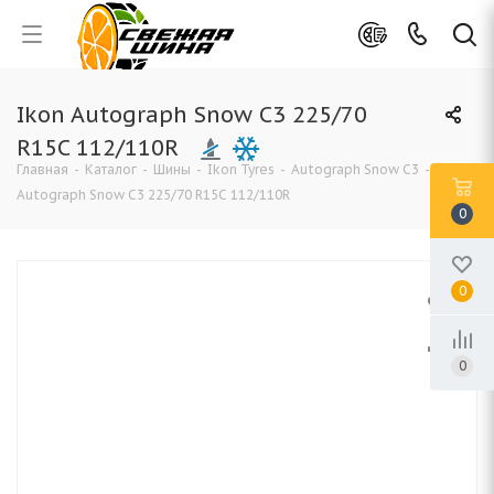
Ikon Autograph Snow C3 225/70
R15C 112/110R
Главная
-
Каталог
-
Шины
-
Ikon Tyres
-
Autograph Snow C3
-
Ikon
Autograph Snow C3 225/70 R15C 112/110R
0
0
0