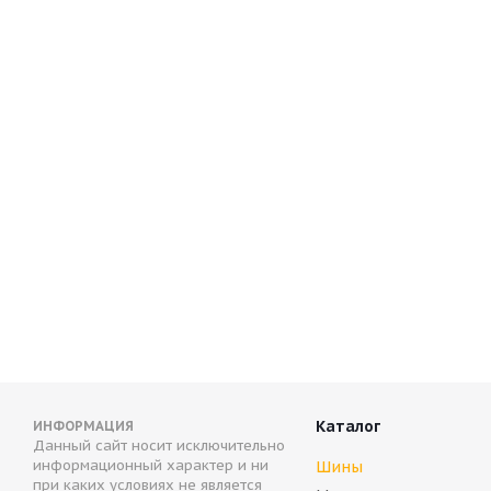
Continental AllSeasonContact 235/50 R20 100T
C
Нет в наличии
11 756
руб.
1
Каталог
ИНФОРМАЦИЯ
Данный сайт носит исключительно
информационный характер и ни
Шины
при каких условиях не является