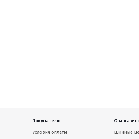
ontinental ContiWinterContact TS 850 P 235/50 R20 100T
В наличии (менее 4 шт.)
9 750
руб.
Покупателю
О магазин
Условия оплаты
Шинные ц