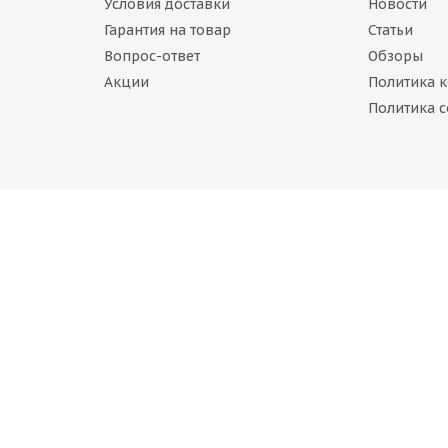
Условия доставки
Новости
Гарантия на товар
Статьи
Вопрос-ответ
Обзоры
Акции
Политика 
 100T
Continental VikingContact 7 235/50 R20 104T
Политика c
Нет в наличии
43 720
руб.