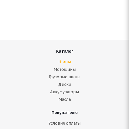
Bridgestone Blizzak DM-V3 265/65 R18 116T
Нет в наличии
25 620
руб.
Подробнее
Каталог
Шины
Мотошины
Грузовые шины
Диски
Аккумуляторы
Масла
Покупателю
Bridgestone Dueler A/T 693 265/65 R18 114V
Условия оплаты