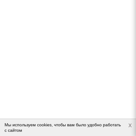
Нет в наличии
Подробнее
Pirelli Scorpion Verde All season 265/50 R20 107V
x
Мы используем cookies, чтобы вам было удобно работать
с сайтом
Нет в наличии