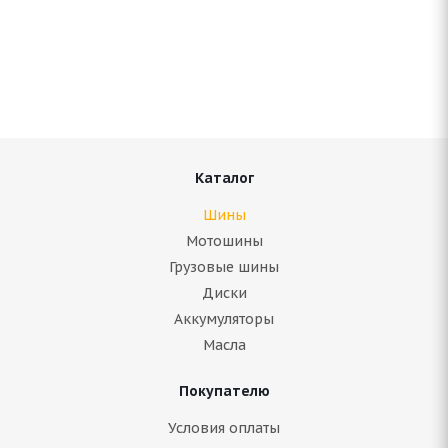
ARIVO Winmaster ProX ARW 5 265/50 R20 111H
В наличии (менее 4 шт.)
11 185
руб.
Подробнее
Каталог
Шины
Мотошины
Грузовые шины
Диски
Аккумуляторы
Масла
Покупателю
Bridgestone Blizzak DM-V1 265/50 R20 106R
Условия оплаты