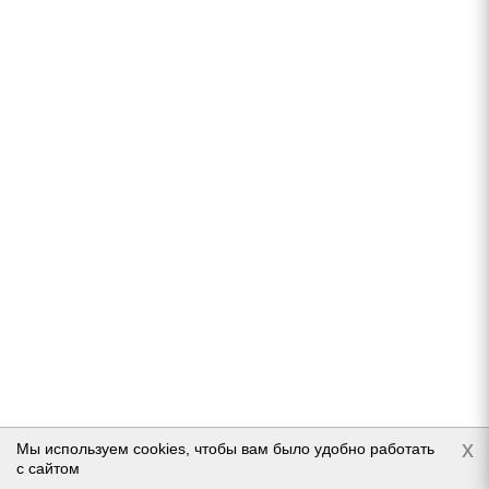
Yokohama Ice Guard G075 285/45 R21 113Q
В наличии (менее 4 шт.)
30 650
руб.
Подробнее
x
Мы используем cookies, чтобы вам было удобно работать
с сайтом