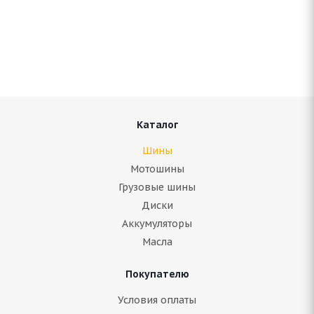
Bridgestone Blizzak LM001 285/45 R21 113V
Нет в наличии
21 510
руб.
Подробнее
Каталог
Шины
Мотошины
Грузовые шины
Диски
Аккумуляторы
Масла
Покупателю
Bridgestone Blizzak LM001 285/45 R21 113V (2019)
Условия оплаты