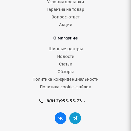
Условия доставки
Гарантия на товар
Нет в наличии
Вопрос-ответ
Акции
Подробнее
О магазине
Шинные центры
Новости
Статьи
Обзоры
Политика конфиденциальности
Политика cookie-файлов
8(812)955-55-73
Bridgestone Blizzak LM001 285/45 R21 113V RF
Нет в наличии