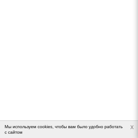
Нет в наличии
Подробнее
Continental WinterContact TS 860 S 275/35 R20
102W (2018)
x
Мы используем cookies, чтобы вам было удобно работать
с сайтом