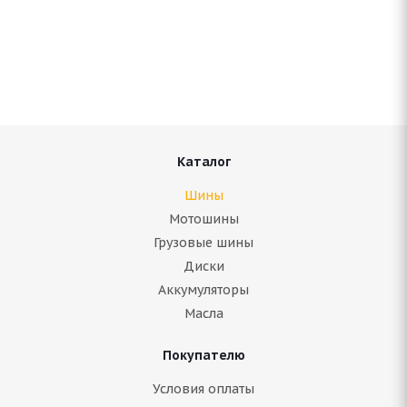
ARIVO Winmaster ProX ARW 5 275/35 R20 102H
В наличии (менее 4 шт.)
10 815
руб.
Подробнее
Каталог
Шины
Мотошины
Грузовые шины
Диски
Аккумуляторы
Масла
Покупателю
Continental ContiWinterContact TS 830 P 275/35
Условия оплаты
R20 102W