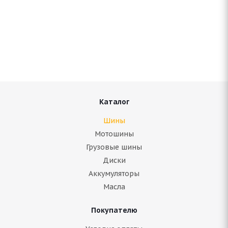
Antares Grip 20 245/40 R18 97H
Нет в наличии
6 346
руб.
Подробнее
Каталог
Шины
Мотошины
Грузовые шины
Диски
Аккумуляторы
Масла
Покупателю
ARIVO Carlorful A/S 245/40 R18 97W