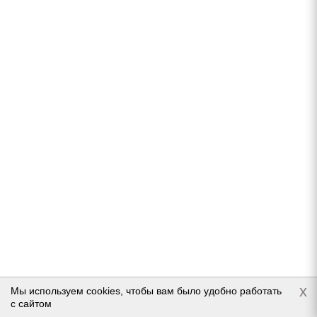
Doublestar DW09 245/40 R18 93H
Нет в наличии
6 360
руб.
Подробнее
x
Мы используем cookies, чтобы вам было удобно работать
с сайтом