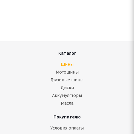
Antares Grip 20 205/65 R16 95T
Нет в наличии
5 860
руб.
Подробнее
Каталог
Шины
Мотошины
Грузовые шины
Диски
Аккумуляторы
Масла
Покупателю
Antares Grip 20 205/65 R16C 107/105Q
Условия оплаты