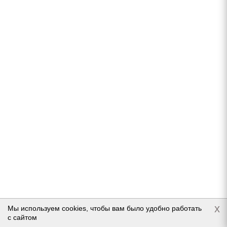
CORDIANT WINTER DRIVE_2 205/65 R16 99T
Нет в наличии
6 339
руб.
Подробнее
x
Мы используем cookies, чтобы вам было удобно работать
с сайтом