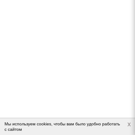
5 299
руб.
Подробнее
Gislaved Soft Frost 200 215/55 R16 97T (2018)
Нет в наличии
x
Мы используем cookies, чтобы вам было удобно работать
с сайтом
8 610
руб.