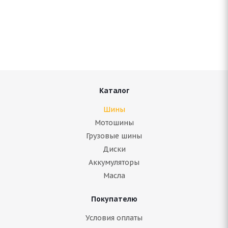
Antares Grip 20 215/55 R16 93H
Нет в наличии
4 899
руб.
Подробнее
Каталог
Шины
Мотошины
Грузовые шины
Диски
Аккумуляторы
Масла
Покупателю
ARIVO Carlorful A/S 215/55 R16 97V
Условия оплаты