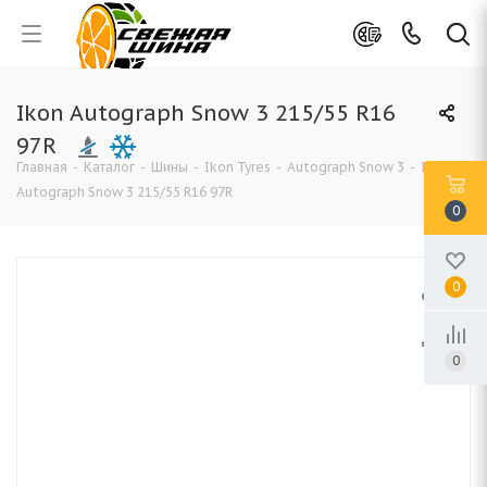
Ikon Autograph Snow 3 215/55 R16
97R
Главная
-
Каталог
-
Шины
-
Ikon Tyres
-
Autograph Snow 3
-
Ikon
Autograph Snow 3 215/55 R16 97R
0
0
0