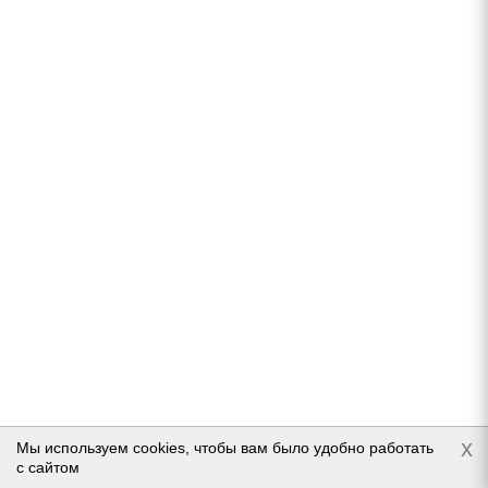
Подробнее
Nokian Tyres Nordman 7 SUV 265/70 R17 115T
Нет в наличии
14 601
руб.
x
Подробнее
Мы используем cookies, чтобы вам было удобно работать
с сайтом