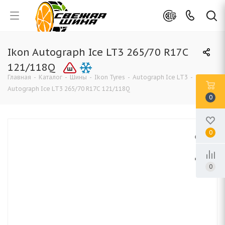
Ikon Autograph Ice LT3 265/70 R17C
121/118Q
Главная
-
Каталог
-
Шины
-
Ikon Tyres
-
Autograph Ice LT3
-
Ikon
Autograph Ice LT3 265/70 R17C 121/118Q
0
0
0