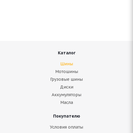
Antares Grip 60 ice 265/70 R17 115S
Нет в наличии
9 160
руб.
Подробнее
Каталог
Шины
Мотошины
Грузовые шины
Диски
Аккумуляторы
Масла
Покупателю
ARIVO ICE CLAW ARW8 265/70 R17 115T
Условия оплаты