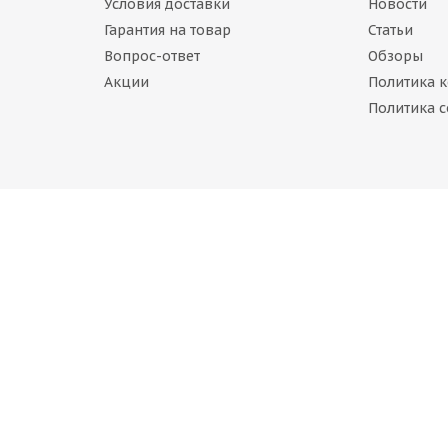
Условия доставки
Новости
Гарантия на товар
Статьи
Вопрос-ответ
Обзоры
Акции
Политика 
tinental VanContact Ice 195/75 R16C 107/105R
Политика c
 наличии (менее 4 шт.)
 520
руб.
Cordiant Business CW 2 195/75 R16C 107/105Q