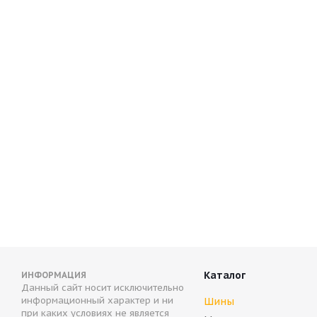
ARIVO ICE CLAW ARW8 195/75 R16C 107/105R
Con
Нет в наличии
Н
8 024
руб.
Каталог
ИНФОРМАЦИЯ
Данный сайт носит исключительно
информационный характер и ни
Шины
при каких условиях не является