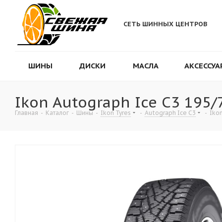
СЕТЬ ШИННЫХ ЦЕНТРОВ
ШИНЫ
ДИСКИ
МАСЛА
АКСЕССУА
Ikon Autograph Ice C3 195/
Главная
-
Каталог
-
Шины
-
Ikon Tyres
-
Autograph Ice C3
-
Iko