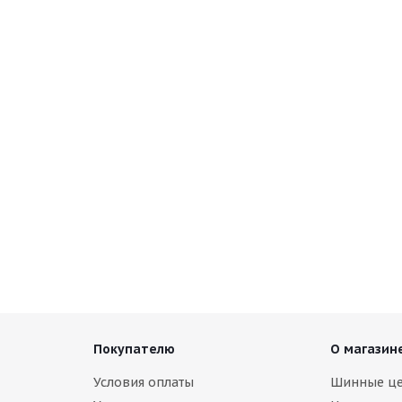
tinental VancoIceContact 195/75 R16C 107/105R
ет в наличии
Покупателю
О магазин
Условия оплаты
Шинные ц