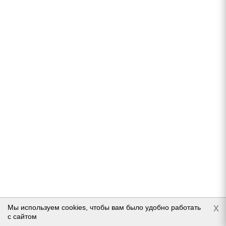
Нет в наличии
Подробнее
Tracmax X-Privilo S500 235/50 R19 103T
x
Нет в наличии
Мы используем cookies, чтобы вам было удобно работать
с сайтом
9 870
руб.