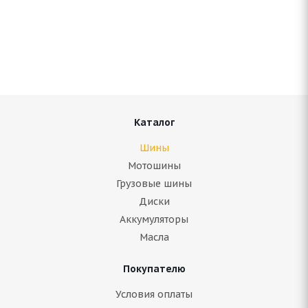
Aplus A703 235/50 R19 103T
Нет в наличии
Подробнее
Каталог
Шины
Мотошины
Грузовые шины
Диски
Аккумуляторы
Масла
Покупателю
ARIVO ICE CLAW ARW7 235/50 R19 103T
Условия оплаты