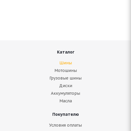
Continental ContiIceContact 3 TA FR 255/40 R20
101T
Нет в наличии
9 960
руб.
Подробнее
Каталог
Шины
Мотошины
Грузовые шины
Диски
Аккумуляторы
Масла
Покупателю
Условия оплаты
Continental Ice Contact 3 TA 255/40 R20 101T