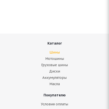
Antares Grip 60 ice 275/45 R21 110H
В наличии (осталось 5 шт.)
10 958
руб.
Подробнее
Каталог
Шины
Мотошины
Грузовые шины
Диски
Аккумуляторы
Масла
Покупателю
ARIVO ICE CLAW ARW7 275/45 R21 110T
Условия оплаты