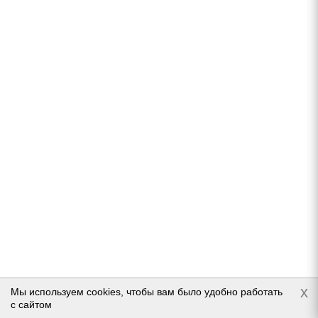
Dunlop Grandtrek Ice 03 275/45 R21 110T
Нет в наличии
Подробнее
x
Мы используем cookies, чтобы вам было удобно работать
с сайтом