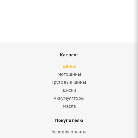
Continental IceContact 3 285/45 R21 113T
В наличии (менее 4 шт.)
63 985
руб.
Подробнее
Каталог
Шины
Мотошины
Грузовые шины
Диски
Аккумуляторы
Масла
Покупателю
Gripmax SureGrip Pro Ice 285/45 R21 113T
Условия оплаты