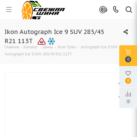
Ikon Autograph Ice 9 SUV 285/45
R21 113T
Главная
-
Каталог
-
Шины
-
Ikon Tyres
-
Autograph Ice 9 SUV
-
Ikon
Autograph Ice 9 SUV 285/45 R21 113T
0
0
0