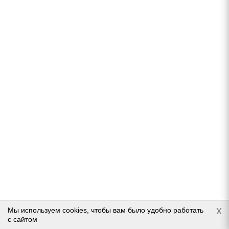
9 984
руб.
Подробнее
Gislaved Nord*Frost 100 SUV 235/65 R17 108T
Нет в наличии
x
Мы используем cookies, чтобы вам было удобно работать
с сайтом