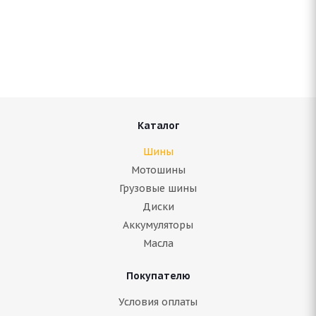
Antares Grip 60 ice 235/65 R17 104S
В наличии (осталось 5 шт.)
7 576
руб.
Подробнее
Каталог
Шины
Мотошины
Грузовые шины
Диски
Аккумуляторы
Масла
Покупателю
ARIVO ICE CLAW ARW8 235/65 R17 108T
Условия оплаты