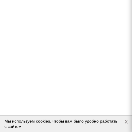
Pirelli Ice Zero 275/40 R20 106T (2017)
Нет в наличии
Подробнее
x
Мы используем cookies, чтобы вам было удобно работать
с сайтом