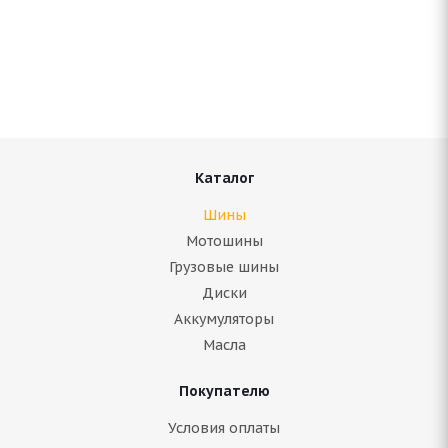
ARIVO ICE CLAW ARW7 275/40 R20 102T
Нет в наличии
11 691
руб.
Подробнее
Каталог
Шины
Мотошины
Грузовые шины
Диски
Аккумуляторы
Масла
Покупателю
Bridgestone Blizzak Spike 02 SUV 275/40 R20 106T
Условия оплаты