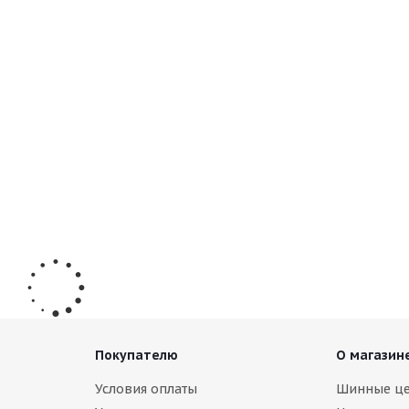
nter i*Pike RS2 W429 255/60 R19 109T
и (осталось 5 шт.)
уб.
Покупателю
О магазин
Условия оплаты
Шинные ц