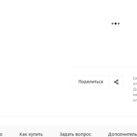
Ц
Поделиться
от
Д
ни
о
то
Как купить
Задать вопрос
Дополнител