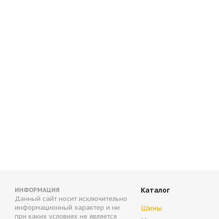
Hankook i*Pike RW11 255/60 R19 109T
Hankook Wi
Нет в наличии
В наличи
16 051
р
Каталог
ИНФОРМАЦИЯ
Данный сайт носит исключительно
информационный характер и ни
Шины
при каких условиях не является