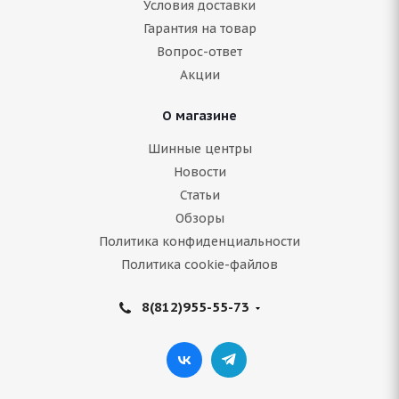
Условия доставки
Гарантия на товар
Нет в наличии
Вопрос-ответ
Акции
Подробнее
О магазине
Шинные центры
Новости
Статьи
Обзоры
Политика конфиденциальности
Политика cookie-файлов
8(812)955-55-73
Continental Ice Contact 3 TA 255/40 R19 100T
Нет в наличии