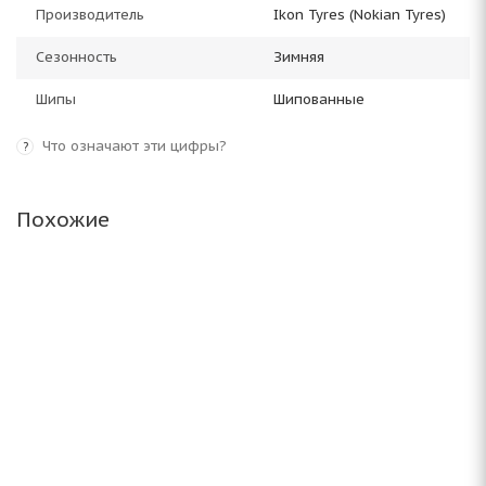
Производитель
Ikon Tyres (Nokian Tyres)
Сезонность
Зимняя
Шипы
Шипованные
Что означают эти цифры?
?
Похожие