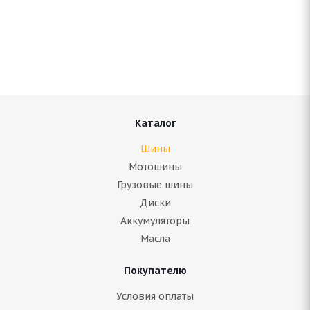
ARIVO ICE CLAW ARW7 255/45 R19 104T
Нет в наличии
10 764
руб.
Подробнее
Каталог
Шины
Мотошины
Грузовые шины
Диски
Аккумуляторы
Масла
Покупателю
Continental Ice Contact 2 255/45 R19 104T шип
Условия оплаты