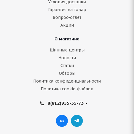
Условия доставки
Гарантия на товар
Нет в наличии
Вопрос-ответ
Акции
Подробнее
О магазине
Шинные центры
Новости
Статьи
Обзоры
Политика конфиденциальности
Политика cookie-файлов
8(812)955-55-73
Continental Ice Contact 3 TA 255/45 R19 104T
В наличии (менее 4 шт.)