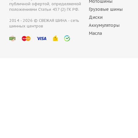
Мотошины
публичной офертой, определяемой
Грузовые шины
положениями Статьи 437 (2) ГК РФ.
Диски
2014 - 2026 © СВЕЖАЯ ШИНА - сеть
Аккумуляторы
шинных центров
Continental IceContact 2 SUV 265/55 R19 113T
Go
Масла
Нет в наличии
23 326
руб.
3