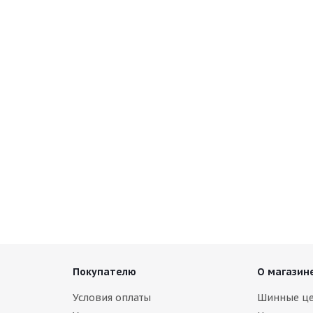
UD 265/55 R19 113T
 5 шт.)
Покупателю
О магазин
Условия оплаты
Шинные ц