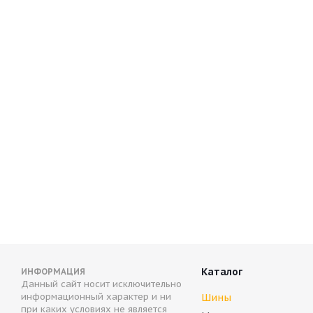
Aplus A703 265/55 R19 113T
Compasal WINTER ST
В наличии (осталось 4 шт.)
В наличии (осталось
16 660
руб.
10 203
руб.
Каталог
ИНФОРМАЦИЯ
Данный сайт носит исключительно
информационный характер и ни
Шины
при каких условиях не является