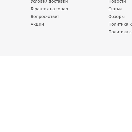
Условия доставки
Новости
Гарантия на товар
Статьи
Вопрос-ответ
Обзоры
Акции
Политика 
odYear Ultra Grip Arctic 2 265/55 R19 113T
Политика c
Нет в наличии
4 028
руб.