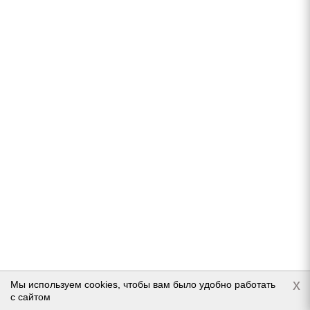
Michelin Primacy 3 215/45 R16 90V (2017)
Нет в наличии
Подробнее
x
Мы используем cookies, чтобы вам было удобно работать
с сайтом