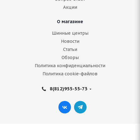
9 447
руб.
Акции
Подробнее
О магазине
Шинные центры
Новости
Статьи
Обзоры
Политика конфиденциальности
Политика cookie-файлов
8(812)955-55-73
BFGoodrich ADVANTAGE 215/45 R16 90V (2021)
В наличии (менее 4 шт.)
7 488
руб.