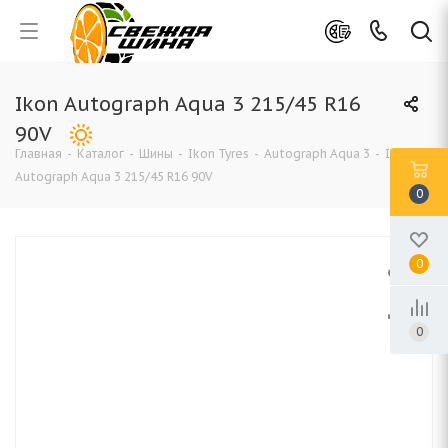
Ikon Autograph Aqua 3 215/45 R16
90V
Главная
-
Каталог
-
Шины
-
Ikon Tyres
-
Autograph Aqua 3
-
Ikon
Autograph Aqua 3 215/45 R16 90V
0
0
0