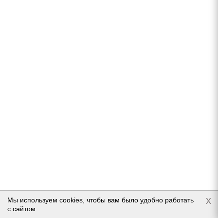
Gislaved NordFrost 200 HD 185/65 R14 90T (уценка)
В наличии (менее 4 шт.)
5 655
руб.
Подробнее
x
Мы используем cookies, чтобы вам было удобно работать
с сайтом