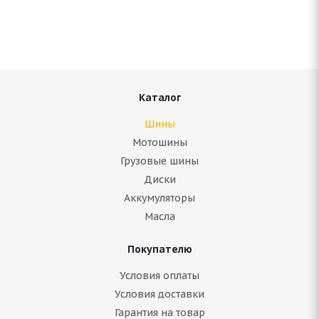
Нет в наличии
Подробнее
Каталог
Шины
Мотошины
Грузовые шины
Диски
Аккумуляторы
Масла
Покупателю
Amtel NordMaster Evo 185/65 R14 82T
Условия оплаты
Условия доставки
Нет в наличии
Гарантия на товар