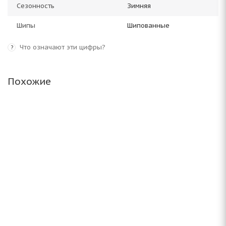
Сезонность
Зимняя
Шипы
Шипованные
Что означают эти цифры?
?
Похожие
Amtel NordMaster 185/65 R14 86Q