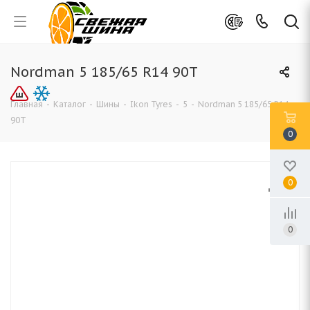
Nordman 5 185/65 R14 90T
Главная
-
Каталог
-
Шины
-
Ikon Tyres
-
5
-
Nordman 5 185/65 R14
90T
0
0
0