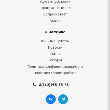
Условия доставки
Нет в наличии
Гарантия на товар
Вопрос-ответ
Акции
Подробнее
О магазине
Шинные центры
Новости
Статьи
Обзоры
Политика конфиденциальности
Политика cookie-файлов
8(812)955-55-73
BFGoodrich Winter Slalom Ksi 235/70 R16 106S
Нет в наличии