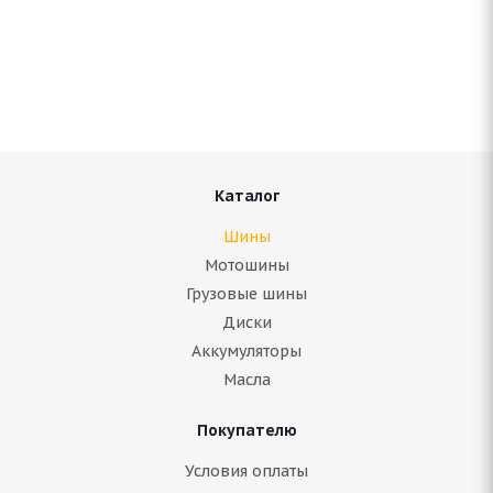
Antares Grip 20 235/70 R16 106S
Нет в наличии
Подробнее
Каталог
Шины
Мотошины
Грузовые шины
Диски
Аккумуляторы
Масла
Покупателю
BFGoodrich Mud Terrain T/A KM2 235/70 R16
104/101Q
Условия оплаты