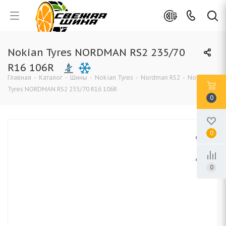
Nokian Tyres NORDMAN RS2 235/70
R16 106R
Главная
-
Каталог
-
Шины
-
Nokian Tyres
-
Nordman RS2
-
Nokian
Tyres NORDMAN RS2 235/70 R16 106R
0
0
0