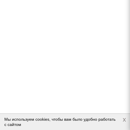
KAPSEN RW501 IceMax 235/70 R16 106T
Нет в наличии
9 897
руб.
Подробнее
x
Мы используем cookies, чтобы вам было удобно работать
с сайтом